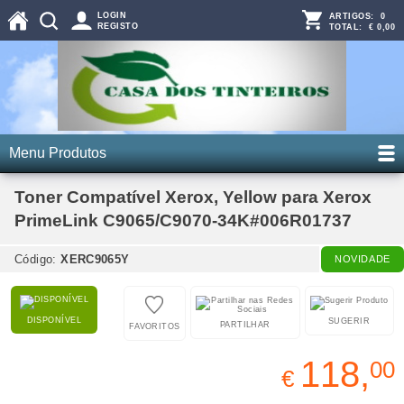
LOGIN
ARTIGOS:
0
REGISTO
TOTAL:
€ 0,00
Menu Produtos
Toner Compatível Xerox, Yellow para Xerox
PrimeLink C9065/C9070-34K#006R01737
Código:
XERC9065Y
NOVIDADE
DISPONÍVEL
SUGERIR
PARTILHAR
FAVORITOS
118,
00
€