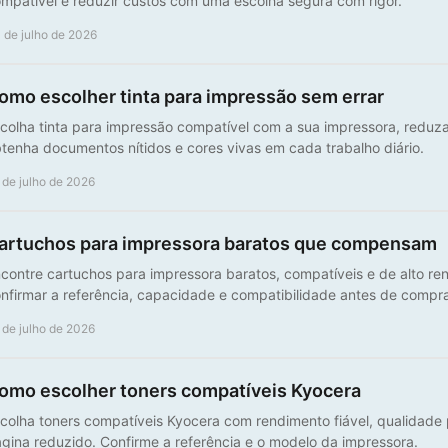
mpatível e reduzir custos com uma escolha segura com rigor.
 de julho de 2026
omo escolher tinta para impressão sem errar
colha tinta para impressão compatível com a sua impressora, reduza
tenha documentos nítidos e cores vivas em cada trabalho diário.
 de julho de 2026
artuchos para impressora baratos que compensam
contre cartuchos para impressora baratos, compatíveis e de alto re
nfirmar a referência, capacidade e compatibilidade antes de compra
 de julho de 2026
omo escolher toners compatíveis Kyocera
colha toners compatíveis Kyocera com rendimento fiável, qualidade p
gina reduzido. Confirme a referência e o modelo da impressora.