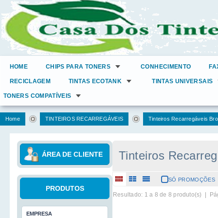
HOME
CHIPS PARA TONERS
CONHECIMENTO
FA
RECICLAGEM
TINTAS ECOTANK
TINTAS UNIVERSAIS
TONERS COMPATÍVEIS
Home
TINTEIROS RECARREGÁVEIS
Tinteiros Recarregáveis Bro
Tinteiros Recarreg
ÁREA DE CLIENTE
SÓ PROMOÇÕES
PRODUTOS
Resultado: 1 a
8
de 8 produto(s) | Pá
EMPRESA