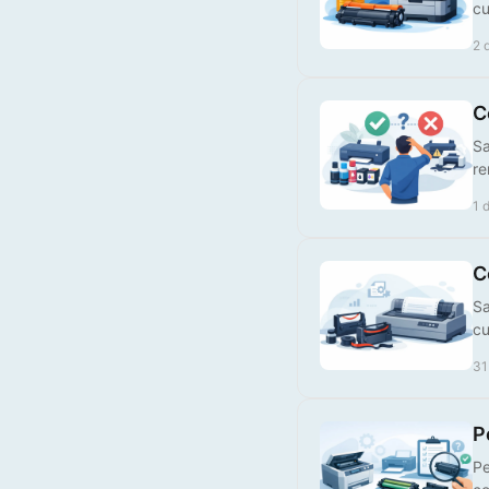
cu
Tinteiro Compatível HP,
924XLY
2 
€ 25,00
C
Sa
re
1 
C
Sa
cu
31
P
Pe