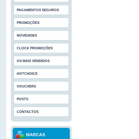
PAGAMENTOS SEGUROS
PROMOÇÕES
NOVIDADES
CLOCK PROMOÇÕES
Tinteiros Recarregáveis Brother
OS MAIS VENDIDOS
Tinteiros Recarregáveis Broth
HOTCHOICE
DCP-J 715W MFC MFC-490CN /
6890CDW / MFC-6890CW / MFC
/ DCP-375CW / DCP-195C / MF
VOUCHERS
€ 25,00
POSTS
COMPRAR
CONTACTOS
Tinteiros Recarregáveis Brother
Tinteiros Recarregáveis Brothe
465CN, 660CN, 680CN, 845CW,
MARCAS