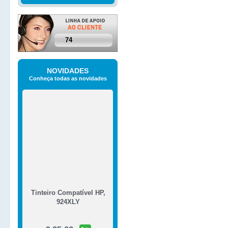
€ 25,00
COMPRAR
74
Tinteiros Recarregáveis Brother,
Tinteiros Recarregáveis Brother, 
NOVIDADES
€ 45,00
Conheça todas as novidades
COMPRAR
Tinteiros Recarregáveis Brother,
Tinteiros Recarregáveis Brother
trabalham bem em máquinas que
Tinteiro Compatível HP,
€ 35,00
924XLY
COMPRAR
Tinteiros Recarregáveis Brother
€ 25,00
Tinteiros Recarregáveis Broth
€ 25,00