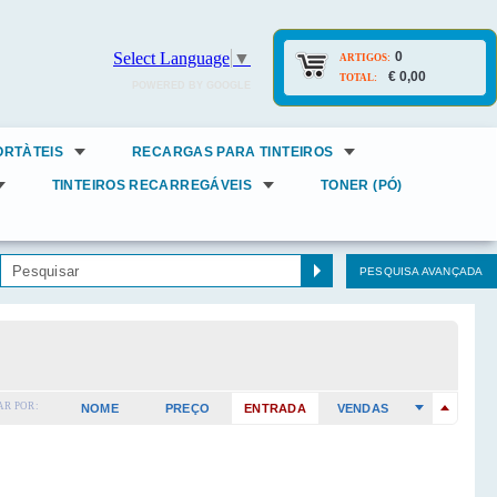
0
Select Language
▼
ARTIGOS:
€ 0,00
TOTAL:
POWERED BY GOOGLE
ORTÀTEIS
RECARGAS PARA TINTEIROS
TINTEIROS RECARREGÁVEIS
TONER (PÓ)
PESQUISA AVANÇADA
R POR:
NOME
PREÇO
ENTRADA
VENDAS