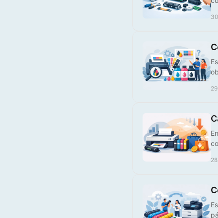
co
30
C
Es
ob
29
C
En
co
28
C
Es
pá