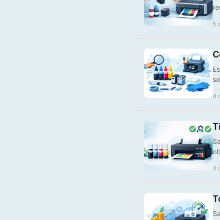
re
5 
C
Es
se
Tinteiro Brother
Compatível LC426Y XL
4 
Amarelo
€ 10,00
T
Sa
ob
3 
T
Sa