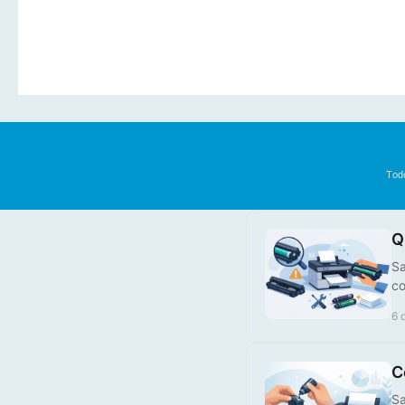
Tinteiro Compatível HP,
MFC-5840CN, MFC-620CN, M
924XLC
€ 25,00
COMPRAR
€ 25,00
Tod
Q
Sa
Tinteiro Compatível HP,
co
924XLBK
6 
€ 28,00
C
Sa