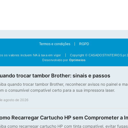
FC-640CW, MFC-820CW
Termos e condições
RGPD
os os valores incluem IVA à taxa em vigor
Copyright © CASADOSTINTEIROS.pt 
Desenvolvido por
Optimeios
uando trocar tambor Brother: sinais e passos
iba quando trocar tambor Brother, reconhecer avisos no painel e ma
m o consumível compatível certo para a sua impressora laser.
de agosto de 2026
omo Recarregar Cartucho HP sem Comprometer a I
iba como recarregar cartucho HP com tinta compatível, evitar fuga