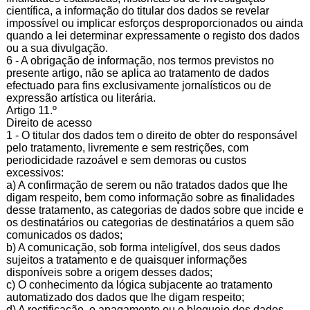
científica, a informação do titular dos dados se revelar
impossível ou implicar esforços desproporcionados ou ainda
quando a lei determinar expressamente o registo dos dados
ou a sua divulgação.
6 - A obrigação de informação, nos termos previstos no
presente artigo, não se aplica ao tratamento de dados
efectuado para fins exclusivamente jornalísticos ou de
expressão artística ou literária.
Artigo 11.º
Direito de acesso
1 - O titular dos dados tem o direito de obter do responsável
pelo tratamento, livremente e sem restrições, com
periodicidade razoável e sem demoras ou custos
excessivos:
a) A confirmação de serem ou não tratados dados que lhe
digam respeito, bem como informação sobre as finalidades
desse tratamento, as categorias de dados sobre que incide e
os destinatários ou categorias de destinatários a quem são
comunicados os dados;
b) A comunicação, sob forma inteligível, dos seus dados
sujeitos a tratamento e de quaisquer informações
disponíveis sobre a origem desses dados;
c) O conhecimento da lógica subjacente ao tratamento
automatizado dos dados que lhe digam respeito;
d) A rectificação, o apagamento ou o bloqueio dos dados