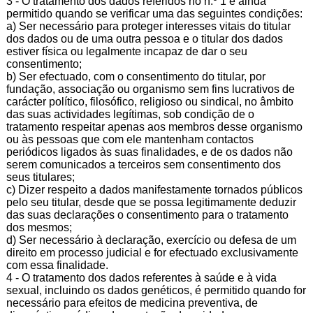
3 - O tratamento dos dados referidos no n.º 1 é ainda
permitido quando se verificar uma das seguintes condições:
a) Ser necessário para proteger interesses vitais do titular
dos dados ou de uma outra pessoa e o titular dos dados
estiver física ou legalmente incapaz de dar o seu
consentimento;
b) Ser efectuado, com o consentimento do titular, por
fundação, associação ou organismo sem fins lucrativos de
carácter político, filosófico, religioso ou sindical, no âmbito
das suas actividades legítimas, sob condição de o
tratamento respeitar apenas aos membros desse organismo
ou às pessoas que com ele mantenham contactos
periódicos ligados às suas finalidades, e de os dados não
serem comunicados a terceiros sem consentimento dos
seus titulares;
c) Dizer respeito a dados manifestamente tornados públicos
pelo seu titular, desde que se possa legitimamente deduzir
das suas declarações o consentimento para o tratamento
dos mesmos;
d) Ser necessário à declaração, exercício ou defesa de um
direito em processo judicial e for efectuado exclusivamente
com essa finalidade.
4 - O tratamento dos dados referentes à saúde e à vida
sexual, incluindo os dados genéticos, é permitido quando for
necessário para efeitos de medicina preventiva, de