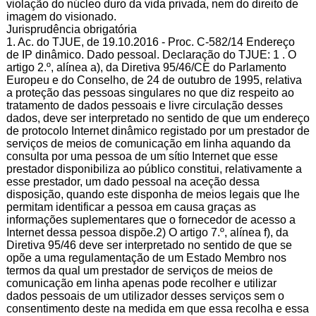
violação do núcleo duro da vida privada, nem do direito de
imagem do visionado.
Jurisprudência obrigatória
1. Ac. do TJUE, de 19.10.2016 - Proc. C-582/14 Endereço
de IP dinâmico. Dado pessoal. Declaração do TJUE: 1 . O
artigo 2.º, alínea a), da Diretiva 95/46/CE do Parlamento
Europeu e do Conselho, de 24 de outubro de 1995, relativa
a proteção das pessoas singulares no que diz respeito ao
tratamento de dados pessoais e livre circulação desses
dados, deve ser interpretado no sentido de que um endereço
de protocolo Internet dinâmico registado por um prestador de
serviços de meios de comunicação em linha aquando da
consulta por uma pessoa de um sítio Internet que esse
prestador disponibiliza ao público constitui, relativamente a
esse prestador, um dado pessoal na aceção dessa
disposição, quando este disponha de meios legais que lhe
permitam identificar a pessoa em causa graças as
informações suplementares que o fornecedor de acesso a
Internet dessa pessoa dispõe.2) O artigo 7.º, alínea f), da
Diretiva 95/46 deve ser interpretado no sentido de que se
opõe a uma regulamentação de um Estado Membro nos
termos da qual um prestador de serviços de meios de
comunicação em linha apenas pode recolher e utilizar
dados pessoais de um utilizador desses serviços sem o
consentimento deste na medida em que essa recolha e essa