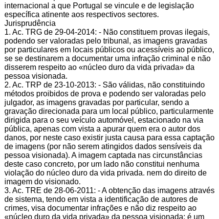
internacional a que Portugal se vincule e de legislação
específica atinente aos respectivos sectores.
Jurisprudência
1. Ac. TRG de 29-04-2014: - Não constituem provas ilegais,
podendo ser valoradas pelo tribunal, as imagens gravadas
por particulares em locais públicos ou acessíveis ao público,
se se destinarem a documentar uma infração criminal e não
disserem respeito ao «núcleo duro da vida privada» da
pessoa visionada.
2. Ac. TRP de 23-10-2013: - São válidas, não constituindo
métodos proibidos de prova e podendo ser valoradas pelo
julgador, as imagens gravadas por particular, sendo a
gravação direcionada para um local público, particularmente
dirigida para o seu veículo automóvel, estacionado na via
pública, apenas com vista a apurar quem era o autor dos
danos, por neste caso existir justa causa para essa captação
de imagens (por não serem atingidos dados sensíveis da
pessoa visionada). A imagem captada nas circunstâncias
deste caso concreto, por um lado não constitui nenhuma
violação do núcleo duro da vida privada. nem do direito de
imagem do visionado.
3. Ac. TRE de 28-06-2011: - A obtenção das imagens através
de sistema, tendo em vista a identificação de autores de
crimes, visa documentar infrações e não diz respeito ao
«núcleo duro da vida privada» da pessoa visionada; é um