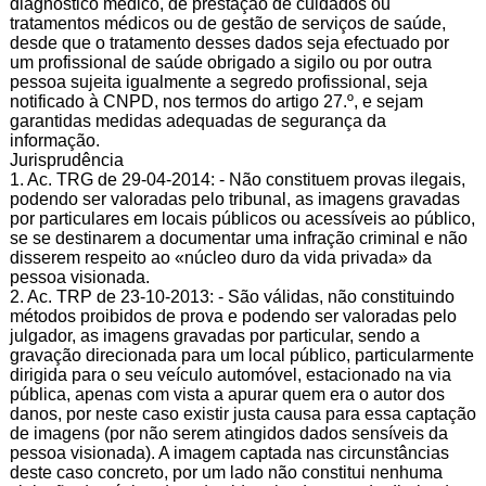
diagnóstico médico, de prestação de cuidados ou
tratamentos médicos ou de gestão de serviços de saúde,
desde que o tratamento desses dados seja efectuado por
um profissional de saúde obrigado a sigilo ou por outra
pessoa sujeita igualmente a segredo profissional, seja
notificado à CNPD, nos termos do artigo 27.º, e sejam
garantidas medidas adequadas de segurança da
informação.
Jurisprudência
1. Ac. TRG de 29-04-2014: - Não constituem provas ilegais,
podendo ser valoradas pelo tribunal, as imagens gravadas
por particulares em locais públicos ou acessíveis ao público,
se se destinarem a documentar uma infração criminal e não
disserem respeito ao «núcleo duro da vida privada» da
pessoa visionada.
2. Ac. TRP de 23-10-2013: - São válidas, não constituindo
métodos proibidos de prova e podendo ser valoradas pelo
julgador, as imagens gravadas por particular, sendo a
gravação direcionada para um local público, particularmente
dirigida para o seu veículo automóvel, estacionado na via
pública, apenas com vista a apurar quem era o autor dos
danos, por neste caso existir justa causa para essa captação
de imagens (por não serem atingidos dados sensíveis da
pessoa visionada). A imagem captada nas circunstâncias
deste caso concreto, por um lado não constitui nenhuma