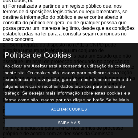
dos dados; ou
e) For realizada a partir de um registo público que, nos
termos de disposições legislativas ou regulamentares, se
destine à informação do público e se encontre aberto à
consulta do público em geral ou de qualquer pessoa que
possa provar um interesse legítimo, desde que as condições
estabelecidas na lei para a consulta sejam cumpridas no
caso concreto.
2 - Sem prejuízo do disposto no n.º 1, a CNPD pode
autorizar uma transferência ou um conjunto de
Política de Cookies
transferências de dados pessoais para um Estado que não
assegure um nível de protecção adequado na acepção do
Ao clicar em
Aceitar
está a consentir a utilização de cookies
n.º 2 do artigo 19.º desde que o responsável pelo tratamento
assegure mecanismos suficientes de garantia de protecção
neste site. Os cookies são usados para melhorar a sua
da vida privada e dos direitos e liberdades fundamentais das
experiência de navegação, garantir o bom funcionamento de
pessoas, bem como do seu exercício, designadamente,
alguns serviços e recolher dados técnicos para análise de
mediante cláusulas contratuais adequadas.
tráfego. Se desejar mais informação sobre estes cookies e a
3 - A CNPD informa a Comissão Europeia, através do
forma como são usados por nós clique no botão Saiba Mais.
Ministério dos Negócios Estrangeiros, bem como as
autoridades competentes dos restantes Estados da União
ACEITAR COOKIES
Europeia, das autorizações que conceder nos termos do n.º
2.
4 - A concessão ou derrogação das autorizações previstas
SAIBA MAIS
no n.º 2 efectua-se pela CNPD nos termos de processo
próprio e de acordo com as decisões da Comissão