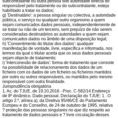
subcontratante ou outra pessoa sob autoridade directa do
responsável pelo tratamento ou do subcontratante, esteja
habilitado a tratar os dados;
g) 'Destinatário': a pessoa singular ou colectiva, a autoridade
pública, o serviço ou qualquer outro organismo a quem
sejam comunicados dados pessoais, independentemente de
se tratar ou não de um terceiro, sem prejuízo de não serem
consideradas destinatários as autoridades a quem sejam
comunicados dados no âmbito de uma disposição legal;
h) 'Consentimento do titular dos dados': qualquer
manifestação de vontade, livre, específica e informada, nos
termos da qual o titular aceita que os seus dados pessoais
sejam objecto de tratamento;
i) 'Interconexão de dados': forma de tratamento que consiste
na possibilidade de relacionamento dos dados de um
ficheiro com os dados de um ficheiro ou ficheiros mantidos
por outro ou outros responsáveis, ou mantidos pelo mesmo
responsável com outra finalidade.
Jurisprudência obrigatória
1. Ac. do TJUE, de 19.10.2016 - Proc. C-582/14 Endereço
de IP dinâmico. Dado pessoal. Declaração do TJUE: 1 . O
artigo 2.º, alínea a), da Diretiva 95/46/CE do Parlamento
Europeu e do Conselho, de 24 de outubro de 1995, relativa
? proteção das pessoas singulares no que diz respeito ao
tratamento de dados pessoais e ? livre circulação desses