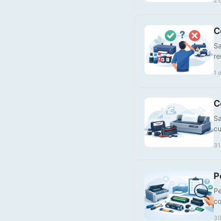
2 
C
Sa
re
1 
Tinteiro Brother
C
Compatível LC426Y XL
Amarelo
Sa
cu
€ 10,00
31
P
Pe
co
30