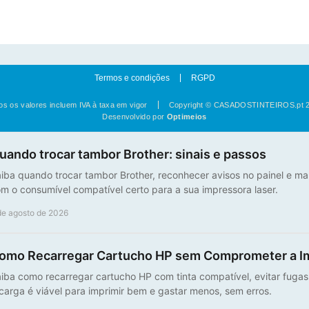
Termos e condições
RGPD
os os valores incluem IVA à taxa em vigor
Copyright © CASADOSTINTEIROS.pt 
Desenvolvido por
Optimeios
uando trocar tambor Brother: sinais e passos
iba quando trocar tambor Brother, reconhecer avisos no painel e ma
m o consumível compatível certo para a sua impressora laser.
de agosto de 2026
omo Recarregar Cartucho HP sem Comprometer a I
iba como recarregar cartucho HP com tinta compatível, evitar fuga
carga é viável para imprimir bem e gastar menos, sem erros.