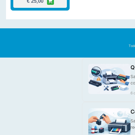
Tod
Tinteiro Compatível HP,
924XLM
Q
Sa
€ 25,00
co
6 
C
Sa
re