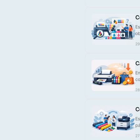
Tinteiro Compatível HP,
C
924XLY
Es
ob
€ 25,00
29
C
En
co
28
C
Es
pá
27