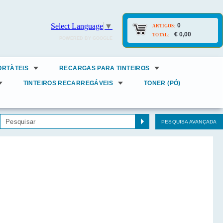
0
Select Language
▼
ARTIGOS:
€ 0,00
TOTAL:
POWERED BY GOOGLE
ORTÀTEIS
RECARGAS PARA TINTEIROS
TINTEIROS RECARREGÁVEIS
TONER (PÓ)
PESQUISA AVANÇADA