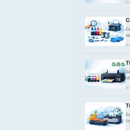
5 
Tinteiro Compatível HP,
924XLC
C
Es
€ 25,00
se
4 
T
Sa
ob
3 
Tinteiro Compatível HP,
T
924XLBK
Sa
cu
€ 28,00