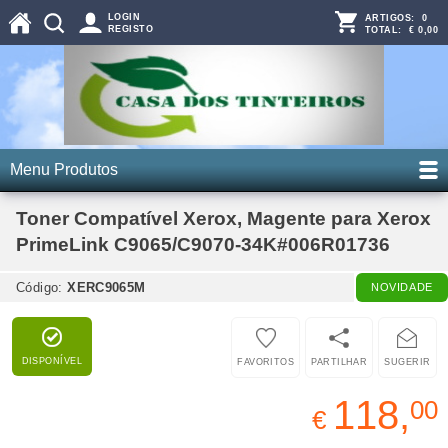
LOGIN
ARTIGOS:
0
REGISTO
TOTAL:
€ 0,00
Menu Produtos
Toner Compatível Xerox, Magente para Xerox
PrimeLink C9065/C9070-34K#006R01736
Código:
XERC9065M
NOVIDADE
DISPONÍVEL
FAVORITOS
PARTILHAR
SUGERIR
118,
00
€