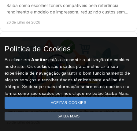
Saiba como escolher toners compatíveis pela referência,
rendimento e modelo de impressora, reduzindo custos sem
comprometer a qualidade de impressão.
26 de julho de 2026
Política de Cookies
Ao clicar em
Aceitar
está a consentir a utilização de cookies
neste site. Os cookies são usados para melhorar a sua
experiência de navegação, garantir o bom funcionamento de
alguns serviços e recolher dados técnicos para análise de
tráfego. Se desejar mais informação sobre estes cookies e a
forma como são usados por nós clique no botão Saiba Mais.
Tinteiros compatíveis sem erros na compra
ACEITAR COOKIES
Saiba como escolher tinteiros compatíveis para a sua
impressora, confirmar referências, rendimento e chips, e
SAIBA MAIS
reduzir custos sem perder qualidade final.
25 de julho de 2026
SITES DESTACADOS NA FUNCIONALIDADE RIO