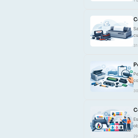
Tinteiro Brother
1 
Compatível LC426Y XL
Amarelo
C
€ 10,00
Sa
cu
31
P
Pe
co
30
Tinteiro Compatível HP,
924XLY
C
€ 25,00
Es
ob
29