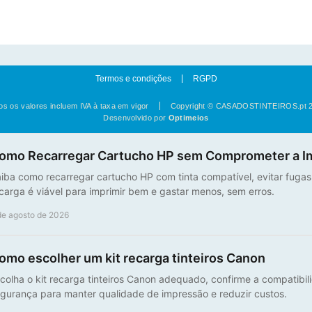
Termos e condições
RGPD
os os valores incluem IVA à taxa em vigor
Copyright © CASADOSTINTEIROS.pt 
Desenvolvido por
Optimeios
omo Recarregar Cartucho HP sem Comprometer a I
iba como recarregar cartucho HP com tinta compatível, evitar fuga
carga é viável para imprimir bem e gastar menos, sem erros.
de agosto de 2026
omo escolher um kit recarga tinteiros Canon
colha o kit recarga tinteiros Canon adequado, confirme a compatibi
gurança para manter qualidade de impressão e reduzir custos.