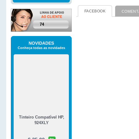
FACEBOOK
COMENT
74
NOVIDADES
Tinteiro Compatível HP,
Conheça todas as novidades
924XLY
€ 25,00
Tinteiro Compatível HP,