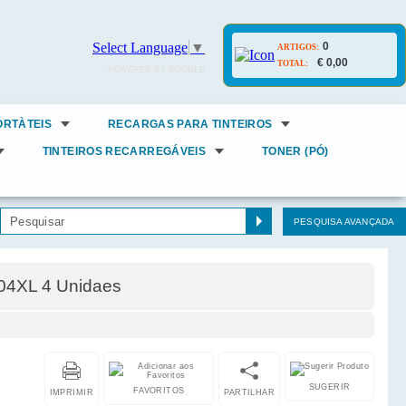
0
Select Language
▼
ARTIGOS:
€ 0,00
TOTAL:
POWERED BY GOOGLE
ORTÀTEIS
RECARGAS PARA TINTEIROS
TINTEIROS RECARREGÁVEIS
TONER (PÓ)
PESQUISA AVANÇADA
604XL 4 Unidaes
SUGERIR
FAVORITOS
IMPRIMIR
PARTILHAR