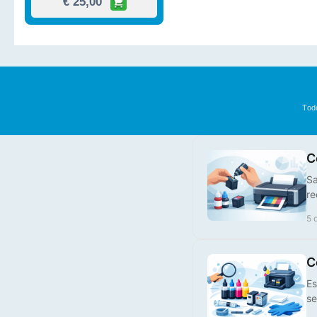
924XLM
€ 25,00
Tod
C
Sa
re
Tinteiro Compatível HP,
5 
924XLC
€ 25,00
C
Es
se