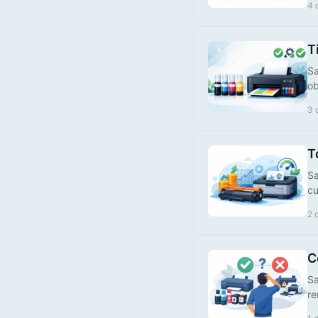
4 
T
Sa
ob
Tinteiro Compatível HP,
3 
924XLBK
T
€ 28,00
Sa
cu
2 
C
Sa
re