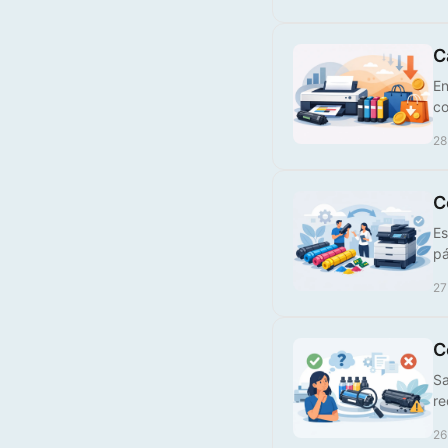
C
En
co
28
C
Es
pá
27
C
Sa
re
26