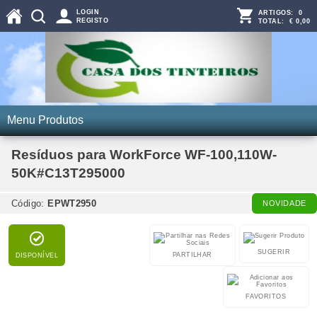
LOGIN
ARTIGOS:
0
REGISTO
TOTAL:
€ 0,00
Menu Produtos
Resíduos para WorkForce WF-100,110W-
50K#C13T295000
Código:
EPWT2950
NOVIDADE
SUGERIR
PARTILHAR
DISPONÍVEL
FAVORITOS