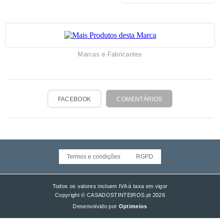
WorkForce Pro WF-8590 TC
Marcas e Fabricantes
FACEBOOK
COMENTÁRIOS
Termos e condições
RGPD
Todos os valores incluem IVA à taxa em vigor
Copyright © CASADOSTINTEIROS.pt 2026
Desenvolvido por
Optimeios