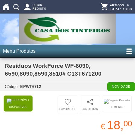
LOGIN
ARTIGOS:
0
REGISTO
TOTAL:
€ 0,00
Menu Produtos
Resíduos WorkForce WF-6090,
6590,8090,8590,8510# C13T671200
Código:
EPWT6712
NOVIDADE
DISPONÍVEL
SUGERIR
FAVORITOS
PARTILHAR
18,
00
€