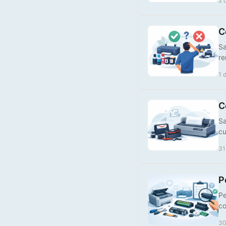
2 
C
Sa
re
1 
Tinteiro Brother
C
Compatível LC426Y XL
Amarelo
Sa
cu
€ 10,00
31
P
Pe
co
30