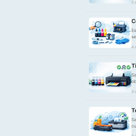
5 
Tinteiro Compatível HP,
924XLC
C
Es
€ 25,00
se
4 
T
Sa
ob
3 
Tinteiro Compatível HP,
924XLBK
T
Sa
€ 28,00
cu