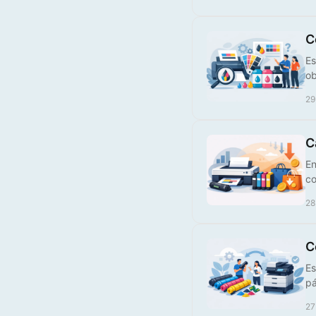
Tinteiro Compatível HP,
C
924XLY
Es
ob
€ 25,00
29
C
En
co
28
C
Es
pá
27