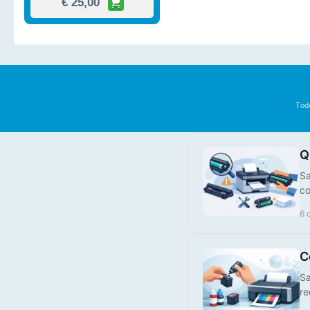
Tod
Tinteiro Compatível HP,
924XLM
Q
Sa
€ 25,00
co
6 
C
Sa
re