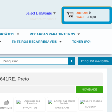
0
Select Language
▼
ARTIGOS:
€ 0,00
TOTAL:
POWERED BY GOOGLE
ORTÀTEIS
RECARGAS PARA TINTEIROS
TINTEIROS RECARREGÁVEIS
TONER (PÓ)
PESQUISA AVANÇADA
C641RE, Preto
NOVIDADE
SUGERIR
FAVORITOS
PARTILHAR
IMPRIMIR