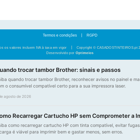
Termos e condições
RGPD
os os valores incluem IVA à taxa em vigor
Copyright © CASADOSTINTEIROS.pt 
Desenvolvido por
Optimeios
uando trocar tambor Brother: sinais e passos
iba quando trocar tambor Brother, reconhecer avisos no painel e ma
m o consumível compatível certo para a sua impressora laser.
de agosto de 2026
omo Recarregar Cartucho HP sem Comprometer a I
iba como recarregar cartucho HP com tinta compatível, evitar fuga
carga é viável para imprimir bem e gastar menos, sem erros.