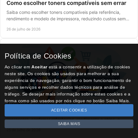
Como escolher toners compatíveis sem errar
Saiba como escolher toners compatíveis pela referência,
rendimento e modelo de impressora, reduzindo custos sem
comprometer a qualidade de impressão.
26 de julho de 2026
Política de Cookies
Ao clicar em
Aceitar
está a consentir a utilização de cookies
neste site. Os cookies são usados para melhorar a sua
experiência de navegação, garantir o bom funcionamento de
alguns serviços e recolher dados técnicos para análise de
tráfego. Se desejar mais informação sobre estes cookies e a
forma como são usados por nós clique no botão Saiba Mais.
Tinteiros compatíveis sem erros na compra
ACEITAR COOKIES
Saiba como escolher tinteiros compatíveis para a sua
impressora, confirmar referências, rendimento e chips, e
SAIBA MAIS
reduzir custos sem perder qualidade final.
25 de julho de 2026