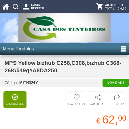
LOGIN
ARTIGOS:
0
REGISTO
TOTAL:
€ 0,00
Menu Produtos
MPS Yellow bizhub C258,C308,bizhub C368-
26K/549g#A8DA250
Código:
MITN324Y
NOVIDADE
DISPONÍVEL
FAVORITOS
PARTILHAR
SUGERIR
62,
00
€